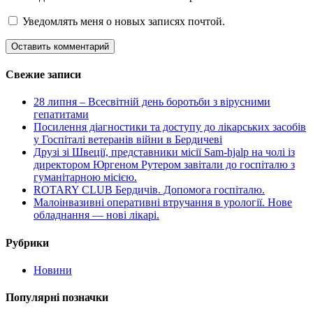
Уведомлять меня о новых записях почтой.
Свежие записи
28 липня – Всесвітній день боротьби з вірусними
гепатитами
Посилення діагностики та доступу до лікарських засобів
у Госпіталі ветеранів війни в Бердичеві
Друзі зі Швеції, представники місії Sam-hjalp на чолі із
директором Юргеном Рутером завітали до госпіталю з
гуманітарною місією.
ROTARY CLUB Бердичів. Допомога госпіталю.
Малоінвазивні оперативні втручання в урології. Нове
обладнання — нові лікарі.
Рубрики
Новини
Популярні позначки