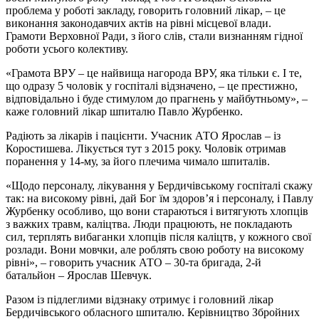
проблема у роботі закладу, говорить головний лікар, – це
виконання законодавчих актів на рівні місцевої влади.
Грамоти Верховної Ради, з його слів, стали визнанням гідної
роботи усього колективу.
«Грамота ВРУ – це найвища нагорода ВРУ, яка тільки є. І те,
що одразу 5 чоловік у госпіталі відзначено, – це престижно,
відповідально і буде стимулом до прагнень у майбутньому», –
каже головний лікар шпиталю Павло Журбенко.
Радіють за лікарів і пацієнти. Учасник АТО Ярослав – із
Коростишева. Лікується тут з 2015 року. Чоловік отримав
поранення у 14-му, за його плечима чимало шпиталів.
«Щодо персоналу, лікування у Бердичівському госпіталі скажу
так: на високому рівні, дай Бог їм здоров’я і персоналу, і Павлу
Журбенку особливо, що вони стараються і витягують хлопців
з важких травм, каліцтва. Люди працюють, не покладають
сил, терплять вибаганки хлопців після каліцтв, у кожного свої
розлади. Вони мовчки, але роблять свою роботу на високому
рівні», – говорить учасник АТО – 30-та бригада, 2-й
батальйон – Ярослав Шевчук.
Разом із підлеглими відзнаку отримує і головний лікар
Бердичівського обласного шпиталю. Керівництво Збройних