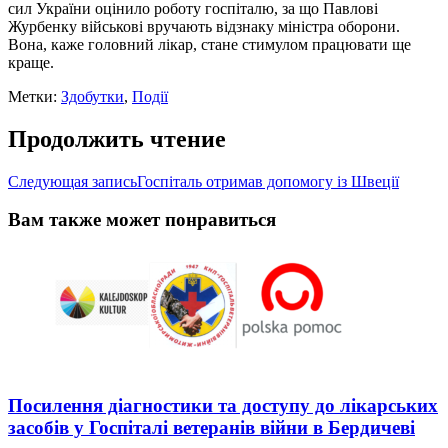
сил України оцінило роботу госпіталю, за що Павлові
Журбенку військові вручають відзнаку міністра оборони.
Вона, каже головний лікар, стане стимулом працювати ще
краще.
Метки:
Здобутки
,
Події
Продолжить чтение
Следующая запись
Госпіталь отримав допомогу із Швеції
Вам также может понравиться
Посилення діагностики та доступу до лікарських
засобів у Госпіталі ветеранів війни в Бердичеві