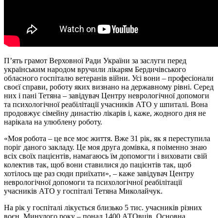
П’ять грамот Верховної Ради України за заслуги перед
українським народом вручили лікарям Бердичівського
обласного госпіталю ветеранів війни. Усі вони – професіонали
своєї справи, роботу яких визнано на державному рівні. Серед
них і пані Тетяна – завідувач Центру неврологічної допомоги
та психологічної реабілітації учасників АТО у шпиталі. Вона
продовжує сімейну династію лікарів і, каже, жодного дня не
нарікала на улюблену роботу.
«Моя робота – це все моє життя. Вже 31 рік, як я переступила
поріг даного закладу. Це моя друга домівка, я поіменно знаю
всіх своїх пацієнтів, намагаюсь їм допомогти і виховати свій
колектив так, щоб вони ставилися до пацієнтів так, щоб
хотілось ще раз сюди приїхати», – каже завідувач Центру
неврологічної допомоги та психологічної реабілітації
учасників АТО у госпіталі Тетяна Миколайчук.
На рік у госпіталі лікується близько 5 тис. учасників різних
воєн. Минулого року – понад 1400 АТОвців. Основна