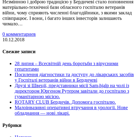
Незмінною і доброю традицією у Бердичеві стало поповнення
матеріально-технічної бази обласного госпіталю ветеранів
війни, чому сприяють численні благодійники, з якими заклад
співпрацює. І вони, і багато інших інвесторів залишають
чимало…
0 комментариев
10.12.2018
Свежие записи
28 липня – Всесвітній день боротьби з вірусними
гепатитами
Посилення діагностики та доступу до лікарських засобів
у Госпіталі ветеранів війни в Бердичеві
Друзі зі Швеції, представники місії Sam-hjalp на чолі із
директором Юргеном Рутером завітали до госпіталю з
гуманітарною місією.
ROTARY CLUB Бердичів. Допомога госпіталю.
Малоінвазивні оперативні втручання в урології. Нове
обладнання — нові лікарі.
Рубрики