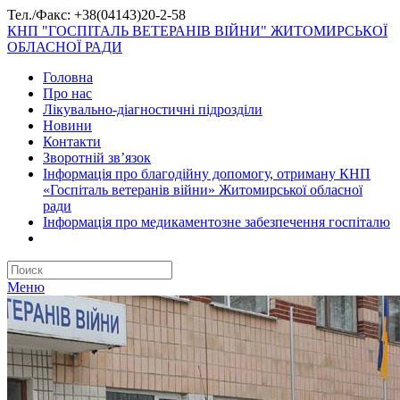
Тел./Факс: +38(04143)20-2-58
КНП "ГОСПІТАЛЬ ВЕТЕРАНІВ ВІЙНИ" ЖИТОМИРСЬКОЇ
ОБЛАСНОЇ РАДИ
Головна
Про нас
Лікувально-діагностичні підрозділи
Новини
Контакти
Зворотній зв’язок
Інформація про благодійну допомогу, отриману КНП
«Госпіталь ветеранів війни» Житомирської обласної
ради
Інформація про медикаментозне забезпечення госпіталю
Меню