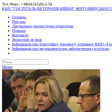
Тел./Факс: +38(04143)20-2-58
КНП "ГОСПІТАЛЬ ВЕТЕРАНІВ ВІЙНИ" ЖИТОМИРСЬКОЇ 
Головна
Про нас
Лікувально-діагностичні підрозділи
Новини
Контакти
Зворотній зв’язок
Інформація про благодійну допомогу, отриману КНП «Гос
Інформація про медикаментозне забезпечення госпіталю
Меню