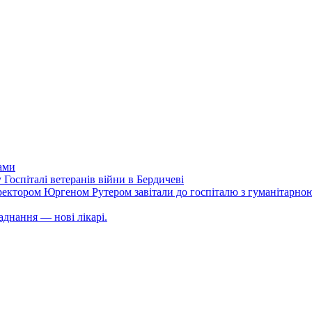
тами
 Госпіталі ветеранів війни в Бердичеві
 директором Юргеном Рутером завітали до госпіталю з гуманітарною
аднання — нові лікарі.