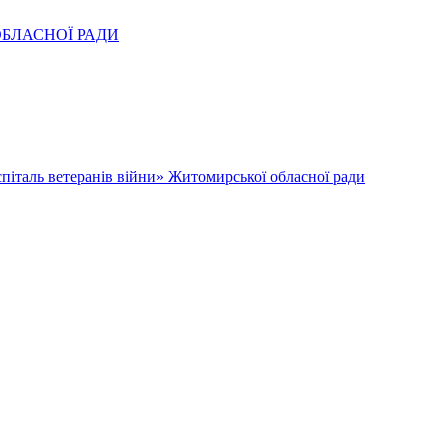
ОБЛАСНОЇ РАДИ
піталь ветеранів війни» Житомирської обласної ради