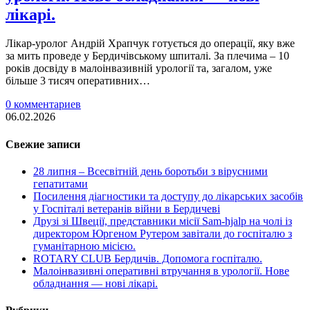
лікарі.
Лікар-уролог Андрій Храпчук готується до операції, яку вже
за мить проведе у Бердичівському шпиталі. За плечима – 10
років досвіду в малоінвазивній урології та, загалом, уже
більше 3 тисяч оперативних…
0 комментариев
06.02.2026
Свежие записи
28 липня – Всесвітній день боротьби з вірусними
гепатитами
Посилення діагностики та доступу до лікарських засобів
у Госпіталі ветеранів війни в Бердичеві
Друзі зі Швеції, представники місії Sam-hjalp на чолі із
директором Юргеном Рутером завітали до госпіталю з
гуманітарною місією.
ROTARY CLUB Бердичів. Допомога госпіталю.
Малоінвазивні оперативні втручання в урології. Нове
обладнання — нові лікарі.