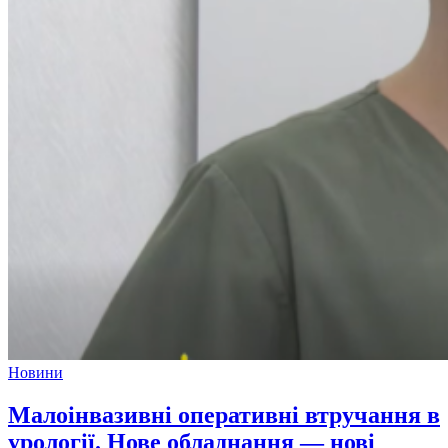
Новини
Малоінвазивні оперативні втручання в
урології. Нове обладнання — нові