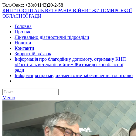
Тел./Факс: +38(04143)20-2-58
КНП "ГОСПІТАЛЬ ВЕТЕРАНІВ ВІЙНИ" ЖИТОМИРСЬКОЇ
ОБЛАСНОЇ РАДИ
Головна
Про нас
Лікувально-діагностичні підрозділи
Новини
Контакти
Зворотній зв’язок
Інформація про благодійну допомогу, отриману КНП
«Госпіталь ветеранів війни» Житомирської обласної
ради
Інформація про медикаментозне забезпечення госпіталю
Меню