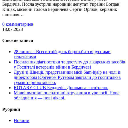
Бердичів. Посла зустріли народний депутат України Богдан
Кицак, міський голова Бердичева Сергій Орлюк, керівник
шпиталя…
0 комментариев
18.07.2023
Свежие записи
28 липня – Всесвітній день боротьби з вірусними
гепатитами
Посилення діагностики та доступу до лікарських засобів
у Госпіталі ветеранів війни в Бердичеві
Друзі зі Швеції, представники місії Sam-hjalp на чолі із
директором Юргеном Рутером завітали до госпіталю з
гуманітарною місією.
ROTARY CLUB Бердичів. Допомога госпіталю.
Малоінвазивні оперативні втручання в урології. Нове
обладнання — нові лікарі.
Рубрики
Новини