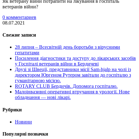
Як ветерану війни потрапити на лікування в госпіталь
ветеранів війни?
0 комментариев
08.07.2021
Свежие записи
28 липня – Всесвітній день боротьби з вірусними
гепатитами
Посилення діагностики та доступу до лікарських засобів
у Госпіталі ветеранів війни в Бердичеві
Друзі зі Швеції, представники місії Sam-hjalp на чолі із
директором Юргеном Рутером завітали до госпіталю з
гуманітарною місією.
ROTARY CLUB Бердичів. Допомога госпіталю.
Малоінвазивні оперативні втручання в урології. Нове
обладнання — нові лікарі.
Рубрики
Новини
Популярні позначки