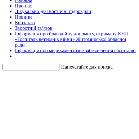
Головна
Про нас
Лікувально-діагностичні підрозділи
Новини
Контакти
Зворотній зв’язок
Інформація про благодійну допомогу, отриману КНП
«Госпіталь ветеранів війни» Житомирської обласної
ради
Інформація про медикаментозне забезпечення госпіталю
Напечатайте для поиска