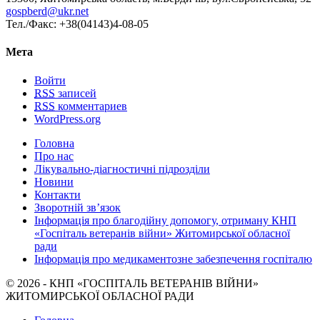
gospberd@ukr.net
Тел./Факс: +38(04143)4-08-05
Мета
Войти
RSS
записей
RSS
комментариев
WordPress.org
Головна
Про нас
Лікувально-діагностичні підрозділи
Новини
Контакти
Зворотній зв’язок
Інформація про благодійну допомогу, отриману КНП
«Госпіталь ветеранів війни» Житомирської обласної
ради
Інформація про медикаментозне забезпечення госпіталю
© 2026 - КНП «ГОСПІТАЛЬ ВЕТЕРАНІВ ВІЙНИ»
ЖИТОМИРСЬКОЇ ОБЛАСНОЇ РАДИ