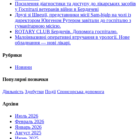
Посилення діагностики та доступу до лікарських засобів
у Госпіталі ветеранів війни в Бердичеві
Друзі зі Швеції, представники місії Sam-hjalp на чолі із
директором Юргеном Рутером завітали до госпіталю з
гуманітарною місією.
ROTARY CLUB Бердичів. Допомога госпіталю.
Малоінвазивні оперативні втручання в урології. Нове
обладнання — нові лікарі.
Рубрики
Новини
Популярні позначки
Діяльність
Здобутки
Події
Спонсорська допомога
Архіви
Июль 2026
Февраль 2026
Январь 2026
Август 2025
Июнь 2025