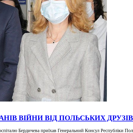
НІВ ВІЙНИ ВІД ПОЛЬСЬКИХ ДРУЗІВ
спіталю Бердичева приїхав Генеральний Консул Республіки Поль