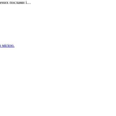
зених послами і…
 місією.