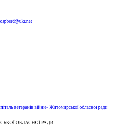
ospberd@ukr.net
піталь ветеранів війни» Житомирської обласної ради
РСЬКОЇ ОБЛАСНОЇ РАДИ