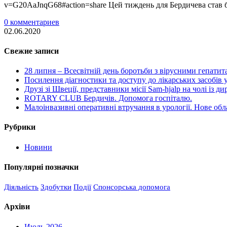
v=G20AaJnqG68#action=share Цей тиждень для Бердичева став 
0 комментариев
02.06.2020
Свежие записи
28 липня – Всесвітній день боротьби з вірусними гепати
Посилення діагностики та доступу до лікарських засобів у
Друзі зі Швеції, представники місії Sam-hjalp на чолі із
ROTARY CLUB Бердичів. Допомога госпіталю.
Малоінвазивні оперативні втручання в урології. Нове обл
Рубрики
Новини
Популярні позначки
Діяльність
Здобутки
Події
Спонсорська допомога
Архіви
Июль 2026