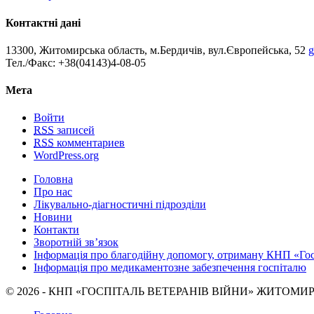
Контактні дані
13300, Житомирська область, м.Бердичів, вул.Європейська, 52
g
Тел./Факс: +38(04143)4-08-05
Мета
Войти
RSS
записей
RSS
комментариев
WordPress.org
Головна
Про нас
Лікувально-діагностичні підрозділи
Новини
Контакти
Зворотній зв’язок
Інформація про благодійну допомогу, отриману КНП «Гос
Інформація про медикаментозне забезпечення госпіталю
© 2026 - КНП «ГОСПІТАЛЬ ВЕТЕРАНІВ ВІЙНИ» ЖИТОМИ