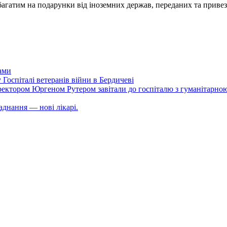
багатим на подарунки від іноземних держав, переданих та приве
тами
 Госпіталі ветеранів війни в Бердичеві
 директором Юргеном Рутером завітали до госпіталю з гуманітарною
аднання — нові лікарі.