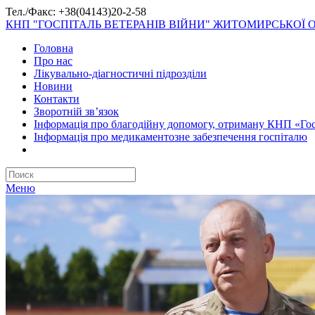
Тел./Факс: +38(04143)20-2-58
КНП "ГОСПІТАЛЬ ВЕТЕРАНІВ ВІЙНИ" ЖИТОМИРСЬКОЇ 
Головна
Про нас
Лікувально-діагностичні підрозділи
Новини
Контакти
Зворотній зв’язок
Інформація про благодійну допомогу, отриману КНП «Гос
Інформація про медикаментозне забезпечення госпіталю
Меню