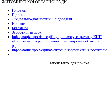
ЖИТОМИРСЬКОЇ ОБЛАСНОЇ РАДИ
Головна
Про нас
Лікувально-діагностичні підрозділи
Новини
Контакти
Зворотній зв’язок
Інформація про благодійну допомогу, отриману КНП
«Госпіталь ветеранів війни» Житомирської обласної
ради
Інформація про медикаментозне забезпечення госпіталю
Напечатайте для поиска