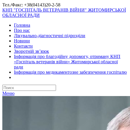
Тел./Факс: +38(04143)20-2-58
КНП "ГОСПІТАЛЬ ВЕТЕРАНІВ ВІЙНИ" ЖИТОМИРСЬКОЇ
ОБЛАСНОЇ РАДИ
Головна
Про нас
Лікувально-діагностичні підрозділи
Новини
Контакти
Зворотній зв’язок
Інформація про благодійну допомогу, отриману КНП
«Госпіталь ветеранів війни» Житомирської обласної
ради
Інформація про медикаментозне забезпечення госпіталю
Меню