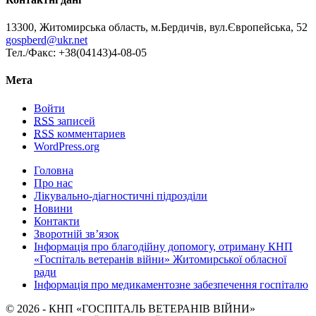
13300, Житомирська область, м.Бердичів, вул.Європейська, 52
gospberd@ukr.net
Тел./Факс: +38(04143)4-08-05
Мета
Войти
RSS
записей
RSS
комментариев
WordPress.org
Головна
Про нас
Лікувально-діагностичні підрозділи
Новини
Контакти
Зворотній зв’язок
Інформація про благодійну допомогу, отриману КНП
«Госпіталь ветеранів війни» Житомирської обласної
ради
Інформація про медикаментозне забезпечення госпіталю
© 2026 - КНП «ГОСПІТАЛЬ ВЕТЕРАНІВ ВІЙНИ»