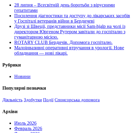
28 липня – Всесвітній день боротьби з вірусними
гепатитами
Посилення діагностики та доступу до лікарських засобів
у Госпіталі ветеранів війни в Бердичеві
Друзі зі Швеції, представники місії Sam-hjalp на чолі із
директором Юргеном Рутером завітали до госпіталю з
гуманітарною місією.
ROTARY CLUB Бердичів. Допомога госпіталю.
Малоінвазивні оперативні втручання в урології. Нове
обладнання — нові лікарі.
Рубрики
Новини
Популярні позначки
Діяльність
Здобутки
Події
Спонсорська допомога
Архіви
Июль 2026
Февраль 2026