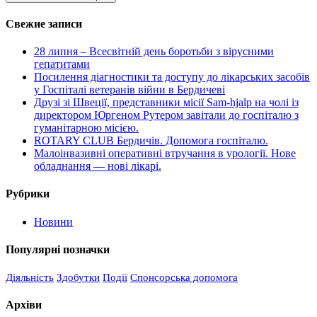
Свежие записи
28 липня – Всесвітній день боротьби з вірусними
гепатитами
Посилення діагностики та доступу до лікарських засобів
у Госпіталі ветеранів війни в Бердичеві
Друзі зі Швеції, представники місії Sam-hjalp на чолі із
директором Юргеном Рутером завітали до госпіталю з
гуманітарною місією.
ROTARY CLUB Бердичів. Допомога госпіталю.
Малоінвазивні оперативні втручання в урології. Нове
обладнання — нові лікарі.
Рубрики
Новини
Популярні позначки
Діяльність
Здобутки
Події
Спонсорська допомога
Архіви