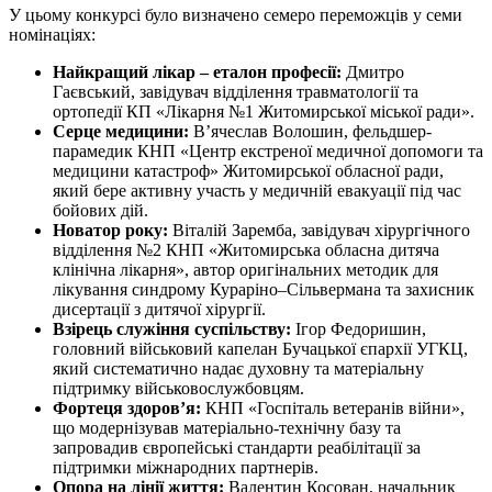
У цьому конкурсі було визначено семеро переможців у семи
номінаціях:
Найкращий лікар – еталон професії:
Дмитро
Гаєвський, завідувач відділення травматології та
ортопедії КП «Лікарня №1 Житомирської міської ради».
Серце медицини:
В’ячеслав Волошин, фельдшер-
парамедик КНП «Центр екстреної медичної допомоги та
медицини катастроф» Житомирської обласної ради,
який бере активну участь у медичній евакуації під час
бойових дій.
Новатор року:
Віталій Заремба, завідувач хірургічного
відділення №2 КНП «Житомирська обласна дитяча
клінічна лікарня», автор оригінальних методик для
лікування синдрому Кураріно–Сільвермана та захисник
дисертації з дитячої хірургії.
Взірець служіння суспільству:
Ігор Федоришин,
головний військовий капелан Бучацької єпархії УГКЦ,
який систематично надає духовну та матеріальну
підтримку військовослужбовцям.
Фортеця здоров’я:
КНП «Госпіталь ветеранів війни»,
що модернізував матеріально-технічну базу та
запровадив європейські стандарти реабілітації за
підтримки міжнародних партнерів.
Опора на лінії життя:
Валентин Косован, начальник