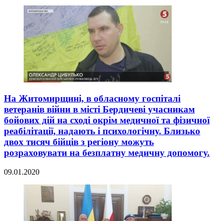
На Житомирщині, в обласному госпіталі
ветеранів війни в місті Бердичеві учасникам
бойових дій на сході окрім медичної та фізичної
реабілітації, надають і психологічну. Близько
двох тисяч бійців з регіону можуть
розраховувати на безплатну медичну допомогу.
09.01.2020