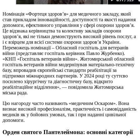
Номінація «Фортеця здоров’я» для медичного закладу, який
став прикладом інноваційності, доступності та якості надання
допомоги, ефективного управління у сфері охорони здоров’я.
Це відзнака керівництва та колективу закладів охорони
здоров’я, які не тільки демонструють високий рівень послуг, а
і є взірцем для всієї системи охорони здоров’я України.
Переможець номінації – Обласний госпіталь для ветеранів
війни (представляє госпіталь керівник Павло Журбенко).
«КНП «Госпіталь ветеранів війни». Житомирський обласний
госпіталь ветеранів війни модернізував матеріально-технічну
базу, впровадив європейські стандарти реабілітації за
підтримки міжнародних партнерів. У 2024 році ту суттєво
посилено хірургічну та діагностичну базу, відкрито
реабілітаційне відділення», — повідомила Житомирська
міська рада.
Цю нагороду часто називають «медичним Оскаром». Вона
визнає високий професіоналізм, практичність і самовідданість
медиків як у бойових умовах, так і при наданні цивільної
допомоги.
Орден святого Пантелеймона: основні категорії