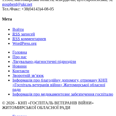
gospberd@ukr.net
Тел./Факс: +38(04143)4-08-05
Мета
Войти
RSS
записей
RSS
комментариев
WordPress.org
Головна
Про нас
Лікувально-діагностичні підрозділи
Новини
Контакти
Зворотній зв’язок
Інформація про благодійну допомогу, отриману КНП
«Госпіталь ветеранів війни» Житомирської обласної
ради
Інформація про медикаментозне забезпечення госпіталю
© 2026 - КНП «ГОСПІТАЛЬ ВЕТЕРАНІВ ВІЙНИ»
ЖИТОМИРСЬКОЇ ОБЛАСНОЇ РАДИ