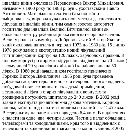
інвалідів війни очолював Перевозчиков Віктор Михайлович,
начмедом з 1960 року по 1983 р. був Сухоставський Павло
Антонович. Матеріально-технічна база постійно
зміцнювалась, впроваджувались нові методи діагностики та
лікування інвалідів війни, тим самим зростав авторитет
госпіталю для інвалідів Великої Вітчизняної війни як
обласного центру реабілітації вказаної категорії населення.
Велику роль в цьому зіграв Добровольський Віктор Якович,
який очолював шпиталь в період з 1973 по 1980 рік. 15 липня
1978 року здано в експлуатацію новий лікувальний
п’ятиповерховий корпус на 120 ліжок, харчоблок, пральня. В
новому корпусі розгорнуто хірургічне відділення на 70 ліжок (
в тому числі 20 урологічних ліжок ) і кардіологічне на 50
ліжок. В 1980 році начальником госпіталю призначено
Горенко Віктора Даниловича. 1985 році була проведена
добудова гастроентерологічного та неврологічного відділень,
побудовані овочесховища та складські приміщення,
встановлені ліфти в старих лікувальних корпусах та
розширена потужність шпиталю до 240 ліжок. В 2002 році
здана в експлуатацію автономна дахова котельня. Корисна
площа, зайнята під палати становила на даний час 1545 кв.м.
В середньому на одне ліжко відведено 6,4 кв.м. В відділеннях
є палати на одне, два, чотири ліжка. Частина палат обладнана
телевізорами та холодильниками, крім того в відділеннях є
телевізори та холодильники загального користування. З 2005