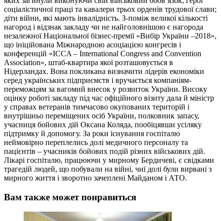
яких загинули виконуючи свій військовий обов’язок; герої
соціалістичної праці та кавалери трьох орденів трудової слави;
діти війни, які мають інвалідність. З-поміж великої кількості
нагород і відзнак закладу чи не найголовнішою є нагорода
незалежної Національної бізнес-премії «Вибір України –2018»,
що ініційована Міжнародною асоціацією конгресів і
конференцій «ICCA – International Congress and Convention
Association», штаб-квартира якої розташовується в
Нідерландах. Вона покликана визначити лідерів економіки
серед українських підприємств і вручається компаніям-
переможцям за вагомий внесок у розвиток України. Високу
оцінку роботі закладу під час офіційного візиту дала й міністр
у справах ветеранів тимчасово окупованих територій і
внутрішньо переміщених осіб України, полковник запасу,
учасниця бойових дій Оксана Коляда, пообіцявши усіляку
підтримку й допомогу. За роки існування госпіталю
неймовірно переплелись долі медичного персоналу та
пацієнтів – учасників бойових подій різних військових дій.
Лікарі госпіталю, працюючи у мирному Бердичеві, є свідками
трагедій людей, що побували на війні, чиї долі були вирвані з
мирного життя і зворотно зачеплені Майданом і АТО.
Вам также может понравиться