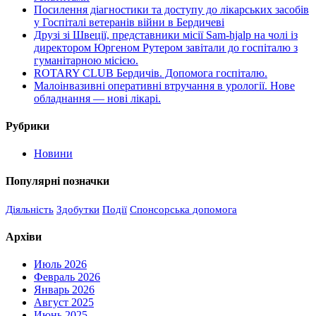
Посилення діагностики та доступу до лікарських засобів
у Госпіталі ветеранів війни в Бердичеві
Друзі зі Швеції, представники місії Sam-hjalp на чолі із
директором Юргеном Рутером завітали до госпіталю з
гуманітарною місією.
ROTARY CLUB Бердичів. Допомога госпіталю.
Малоінвазивні оперативні втручання в урології. Нове
обладнання — нові лікарі.
Рубрики
Новини
Популярні позначки
Діяльність
Здобутки
Події
Спонсорська допомога
Архіви
Июль 2026
Февраль 2026
Январь 2026
Август 2025
Июнь 2025