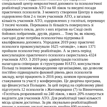
спеціальний центр неврологічної допомоги та психологічної
реабілітації учасників АТО на 60 ліжок та введені посади
практичних психологів. З моменту створення Центру в ньому
оздоровлено біля 2-х тисяч учасників АТО, а загальна
кількість учасників АТО, оздоровлених у госпіталі, перевищує
3 тисячі чоловік. Переважна їх більшість повернулись зі
справжнього пекла, дехто з них втратив на Сході своїх
бойових побратимів, друзів, рідних… Тому їм, як нікому,
сьогодні дуже потрібна психологічна підтримка й
кваліфікована допомога. Упродовж 2019 року практичні
психологи проконсультували 1625 «атовців», з яких 1371
пройшли психологічну реабілітацію. А за увесь період
консультацією практичного психолога скористались 4324
учасників АТО. З 2019 року адміністрація госпіталю
налагодила співпрацю зі структурами НАТО, консульством
Польщі та іншими міжнародними організаціями, що дозволяє
постійно підвищувати фаховий рівень двох психологів
закладу, котрі працюють із 2016 року, шляхом проходження
стажування та участі у конференціях. Це дворічна програма,
що фінансується Польщею. За цей період на серйозному рівні
підготують 12 психологів з Житомирщини (7) та Вінниччини.
«Госпіталь розрахований на 240 ліжок, з яких 20% планується
виділити для учасників АТО. Для реабілітації такої кількості
місць цілком достатньо. За рік лікувально-реабілітаційний
процес у нашому закладі зможуть пройти 600 чоловік», –