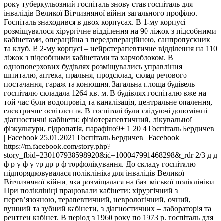
року туберкульозний госпіталь знову став госпіталь для
інвалідів Великої Вітчизняної війни загального профілю.
Госпіталь знаходився в двох корпусах. В 1-му корпусі
розміщувалося хірургічне відділення на 90 ліжок з підсобними
кабінетами, операційна з передопераційною, санпропускник
та клуб. В 2-му корпусі – нейротерапевтичне відділення на 110
ліжок з підсобними кабінетами та харчоблоком. В
одноповерхових будівлях розміщувались управління
шпиталю, аптека, пральня, продсклад, склад речового
постачання, гараж та конюшня. Загальна площа будівель
госпіталю складала 1264 кв. м. В будівлях госпіталю вже на
той час були водопровід та каналізація, центральне опалення,
електричне освітлення. В госпіталі були слідуючі допоміжні
діагностичні кабінети: фізіотерапевтичний, лікувальної
фізкультури, гідропатія, парафіно9+ 1 20 4 Госпіталь Бердичев
| Facebook 25.01.2021 Госпіталь Бердичев | Facebook
https://m.facebook.com/story.php?
story_fbid=230107938598920&id=100047991468298&_rdr 2/3 д д
ф р у ф у ур др р ф торфолікування. До складу госпіталю
підпорядковувалася поліклініка для інвалідів Великої
Вітчизняної війни, яка розміщалася на базі міської поліклініки.
При поліклініці працювали кабінети: хірургічний з
перев’язочною, терапевтичний, неврологічний, очний,
вушний та зубний кабінети, з діагностичних – лабораторія та
рентген кабінет. В період з 1960 року по 1973 р. госпіталь для