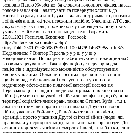
розповів Павло Журбенко. За словами головного лікаря, наразі
головне завдання – адаптувати та повернути хлопців до
життя. І в цьому питанні дуже важлива підтримка та допомога
воїнів-афганців, які теж пережили подібне. Учасники АТО, які
лікуються у госпіталі, проживають у покращених побутових
умовах – майже всі палати оснащені телевізорами та
25.01.2021 Госпіталь Бердичев | Facebook
https://m.facebook.com/story.php?
story_fbid=230107938598920&id=100047991468298&_rdr 3/3
Поделились: 7 Виктор Гердель р у р щ у у щ р
холодильниками. Всі пацієнти забезпечуються повноцінним 5
разовим харчуванням. Також функціонує перукарня для
пацієнтів з індивідуальною можливістю обслуговування
хворих у палатах. Обласний госпіталь для ветеранів війни
щорічно надає безкоштовні послуги по лікуванню та
медичному обстеженню пільгової категорії населення.
Переважно це інваліди та люди які отримали поранення на
війні (тут мається на увазі всі військові конфлікти, що були на
території соціалістичних країн, таких як Єгипет, Куба, і т.д.),
люди які отримали поранення та інваліди Другої світової
війни, учасники бойових дій, воїни-інтернаціоналісти,
афганці, і просто учасники Другої світової війни (люди, які
працювали у період окупації), та пільгові категорії людей. До
останніх відносяться жінки померлих інвалідів та батьки, сини