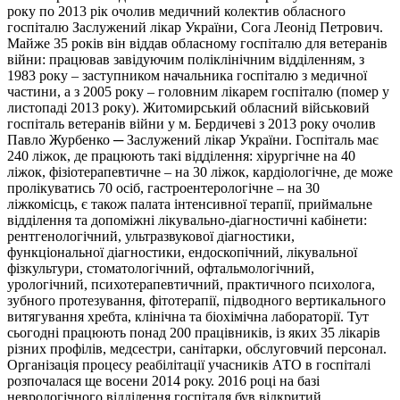
року по 2013 рік очолив медичний колектив обласного
госпіталю Заслужений лікар України, Сога Леонід Петрович.
Майже 35 років він віддав обласному госпіталю для ветеранів
війни: працював завідуючим поліклінічним відділенням, з
1983 року – заступником начальника госпіталю з медичної
частини, а з 2005 року – головним лікарем госпіталю (помер у
листопаді 2013 року). Житомирський обласний військовий
госпіталь ветеранів війни у м. Бердичеві з 2013 року очолив
Павло Журбенко ─ Заслужений лікар України. Госпіталь має
240 ліжок, де працюють такі відділення: хірургічне на 40
ліжок, фізіотерапевтичне – на 30 ліжок, кардіологічне, де може
пролікуватись 70 осіб, гастроентерологічне – на 30
ліжкомісць, є також палата інтенсивної терапії, приймальне
відділення та допоміжні лікувально-діагностичні кабінети:
рентгенологічний, ультразвукової діагностики,
функціональної діагностики, ендоскопічний, лікувальної
фізкультури, стоматологічний, офтальмологічний,
урологічний, психотерапевтичний, практичного психолога,
зубного протезування, фітотерапії, підводного вертикального
витягування хребта, клінічна та біохімічна лабораторії. Тут
сьогодні працюють понад 200 працівників, із яких 35 лікарів
різних профілів, медсестри, санітарки, обслуговчий персонал.
Організація процесу реабілітації учасників АТО в госпіталі
розпочалася ще восени 2014 року. 2016 році на базі
неврологічного відділення госпіталя був відкритий