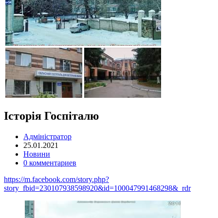
Історія Госпіталю
Адміністратор
25.01.2021
Новини
0 комментариев
https://m.facebook.com/story.php?
story_fbid=230107938598920&id=100047991468298&_rdr