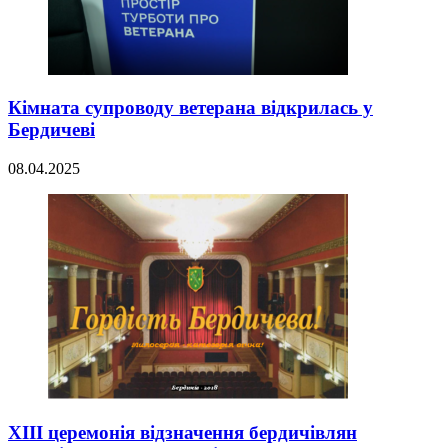
Кімната супроводу ветерана відкрилась у
Бердичеві
08.04.2025
XІІІ церемонія відзначення бердичівлян