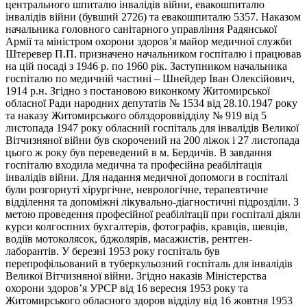
центрального шпиталю інвалідів війни, евакошпиталю
інвалідів війни (бувший 2726) та евакошпиталю 5357. Наказом
начальника головного санітарного управління Радянської
Армії та міністром охорони здоров’я майор медичної служби
Штеревер П.П. призначено начальником госпіталю і працював
на цій посаді з 1946 р. по 1960 рік. Заступником начальника
госпіталю по медичній частині – Шнейдер Іван Олексійович,
1914 р.н. Згідно з постановою виконкому Житомирської
обласної Ради народних депутатів № 1534 від 28.10.1947 року
та наказу Житомирського облздороввідділу № 919 від 5
листопада 1947 року обласний госпіталь для інвалідів Великої
Вітчизняної війни був скорочений на 200 ліжок і 27 листопада
цього ж року був переведений в м. Бердичів. В завдання
госпіталю входила медична та професійна реабілітація
інвалідів війни. Для надання медичної допомоги в госпіталі
були розгорнуті хірургічне, неврологічне, терапевтичне
відділення та допоміжні лікувально-діагностичні підрозділи. З
метою проведення професійної реабілітації при госпіталі діяли
курси колгоспних бухгалтерів, фотографів, кравців, шевців,
водіїв мотоколясок, бджолярів, масажистів, рентген-
лаборантів. У березні 1953 року госпіталь був
перепрофільований в туберкульозний госпіталь для інвалідів
Великої Вітчизняної війни. Згідно наказів Міністерства
охорони здоров’я УРСР від 16 вересня 1953 року та
Житомирського обласного здоров відділу від 16 жовтня 1953