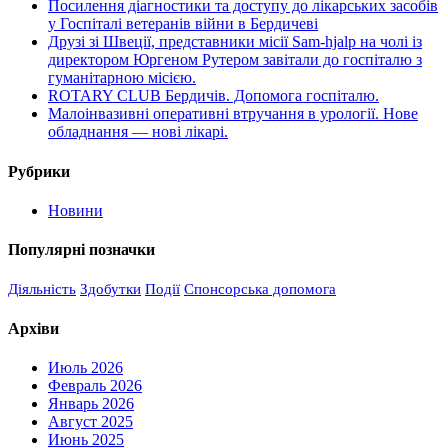
Посилення діагностики та доступу до лікарських засобів
у Госпіталі ветеранів війни в Бердичеві
Друзі зі Швеції, представники місії Sam-hjalp на чолі із
директором Юргеном Рутером завітали до госпіталю з
гуманітарною місією.
ROTARY CLUB Бердичів. Допомога госпіталю.
Малоінвазивні оперативні втручання в урології. Нове
обладнання — нові лікарі.
Рубрики
Новини
Популярні позначки
Діяльність
Здобутки
Події
Спонсорська допомога
Архіви
Июль 2026
Февраль 2026
Январь 2026
Август 2025
Июнь 2025