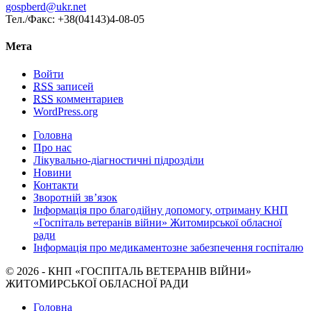
gospberd@ukr.net
Тел./Факс: +38(04143)4-08-05
Мета
Войти
RSS
записей
RSS
комментариев
WordPress.org
Головна
Про нас
Лікувально-діагностичні підрозділи
Новини
Контакти
Зворотній зв’язок
Інформація про благодійну допомогу, отриману КНП
«Госпіталь ветеранів війни» Житомирської обласної
ради
Інформація про медикаментозне забезпечення госпіталю
© 2026 - КНП «ГОСПІТАЛЬ ВЕТЕРАНІВ ВІЙНИ»
ЖИТОМИРСЬКОЇ ОБЛАСНОЇ РАДИ
Головна