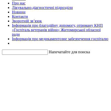
Про нас
Лікувально-діагностичні підрозділи
Новини
Контакти
Зворотній зв’язок
Інформація про благодійну допомогу, отриману КНП
«Госпіталь ветеранів війни» Житомирської обласної
ради
Інформація про медикаментозне забезпечення госпіталю
Напечатайте для поиска