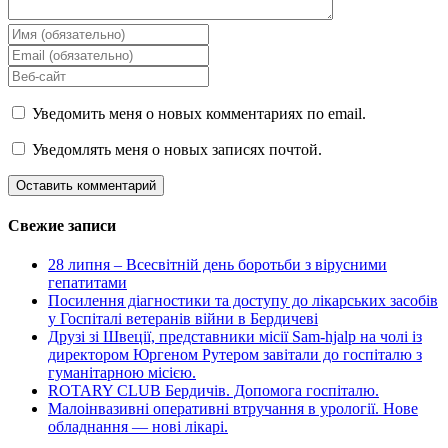
Уведомить меня о новых комментариях по email.
Уведомлять меня о новых записях почтой.
Свежие записи
28 липня – Всесвітній день боротьби з вірусними
гепатитами
Посилення діагностики та доступу до лікарських засобів
у Госпіталі ветеранів війни в Бердичеві
Друзі зі Швеції, представники місії Sam-hjalp на чолі із
директором Юргеном Рутером завітали до госпіталю з
гуманітарною місією.
ROTARY CLUB Бердичів. Допомога госпіталю.
Малоінвазивні оперативні втручання в урології. Нове
обладнання — нові лікарі.