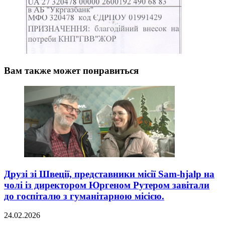
Вам также может понравиться
Друзі зі Швеції, представники місії Sam-hjalp на
чолі із директором Юргеном Рутером завітали
до госпіталю з гуманітарною місією.
24.02.2026