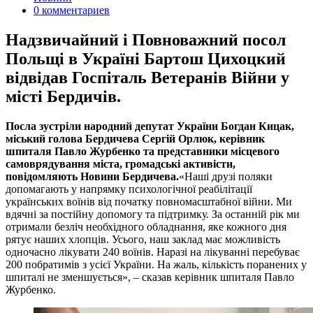
0 комментариев
Надзвичайний і Повноважний посол
Польщі в Україні Бартош Цихоцкий
відвідав Госпіталь Ветеранів Війни у
місті Бердичів.
Посла зустріли народний депутат України Богдан Кицак,
міський голова Бердичева Сергій Орлюк, керівник
шпиталя Павло Журбенко та представники місцевого
самоврядування міста, громадські активісти,
повідомляють Новини Бердичева.
«Наші друзі поляки
допомагають у напрямку психологічної реабілітації
українських воїнів від початку повномасштабної війни. Ми
вдячні за постійну допомогу та підтримку. За останній рік ми
отримали безліч необхідного обладнання, яке кожного дня
рятує наших хлопців. Усього, наш заклад має можливість
одночасно лікувати 240 воїнів. Наразі на лікуванні перебуває
200 побратимів з усієї України. На жаль, кількість поранених у
шпиталі не зменшується», – сказав керівник шпиталя Павло
Журбенко.