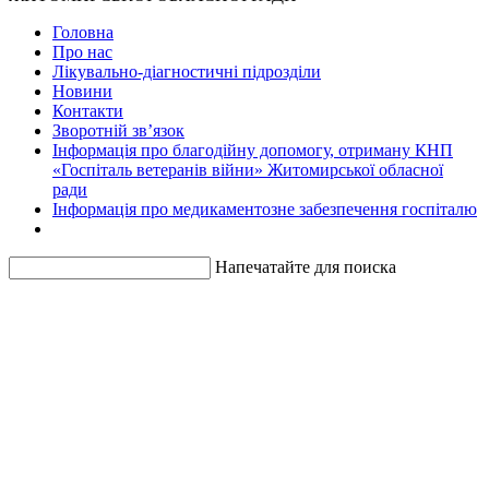
Головна
Про нас
Лікувально-діагностичні підрозділи
Новини
Контакти
Зворотній зв’язок
Інформація про благодійну допомогу, отриману КНП
«Госпіталь ветеранів війни» Житомирської обласної
ради
Інформація про медикаментозне забезпечення госпіталю
Напечатайте для поиска