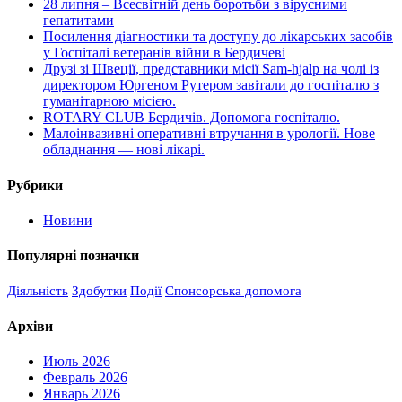
28 липня – Всесвітній день боротьби з вірусними
гепатитами
Посилення діагностики та доступу до лікарських засобів
у Госпіталі ветеранів війни в Бердичеві
Друзі зі Швеції, представники місії Sam-hjalp на чолі із
директором Юргеном Рутером завітали до госпіталю з
гуманітарною місією.
ROTARY CLUB Бердичів. Допомога госпіталю.
Малоінвазивні оперативні втручання в урології. Нове
обладнання — нові лікарі.
Рубрики
Новини
Популярні позначки
Діяльність
Здобутки
Події
Спонсорська допомога
Архіви
Июль 2026
Февраль 2026
Январь 2026