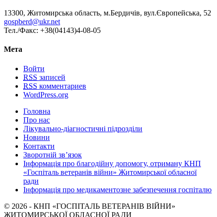
13300, Житомирська область, м.Бердичів, вул.Європейська, 52
gospberd@ukr.net
Тел./Факс: +38(04143)4-08-05
Мета
Войти
RSS
записей
RSS
комментариев
WordPress.org
Головна
Про нас
Лікувально-діагностичні підрозділи
Новини
Контакти
Зворотній зв’язок
Інформація про благодійну допомогу, отриману КНП
«Госпіталь ветеранів війни» Житомирської обласної
ради
Інформація про медикаментозне забезпечення госпіталю
© 2026 - КНП «ГОСПІТАЛЬ ВЕТЕРАНІВ ВІЙНИ»
ЖИТОМИРСЬКОЇ ОБЛАСНОЇ РАДИ