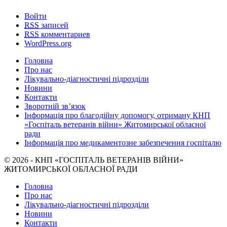
Войти
RSS
записей
RSS
комментариев
WordPress.org
Головна
Про нас
Лікувально-діагностичні підрозділи
Новини
Контакти
Зворотній зв’язок
Інформація про благодійну допомогу, отриману КНП
«Госпіталь ветеранів війни» Житомирської обласної
ради
Інформація про медикаментозне забезпечення госпіталю
© 2026 - КНП «ГОСПІТАЛЬ ВЕТЕРАНІВ ВІЙНИ»
ЖИТОМИРСЬКОЇ ОБЛАСНОЇ РАДИ
Головна
Про нас
Лікувально-діагностичні підрозділи
Новини
Контакти