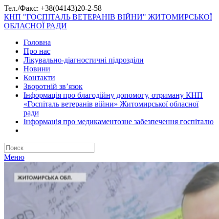
Тел./Факс: +38(04143)20-2-58
КНП "ГОСПІТАЛЬ ВЕТЕРАНІВ ВІЙНИ" ЖИТОМИРСЬКОЇ
ОБЛАСНОЇ РАДИ
Головна
Про нас
Лікувально-діагностичні підрозділи
Новини
Контакти
Зворотній зв’язок
Інформація про благодійну допомогу, отриману КНП
«Госпіталь ветеранів війни» Житомирської обласної
ради
Інформація про медикаментозне забезпечення госпіталю
Меню