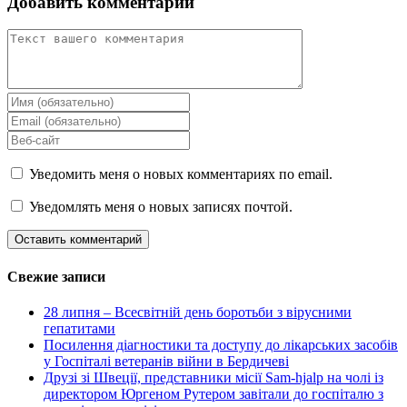
Добавить комментарий
Уведомить меня о новых комментариях по email.
Уведомлять меня о новых записях почтой.
Свежие записи
28 липня – Всесвітній день боротьби з вірусними
гепатитами
Посилення діагностики та доступу до лікарських засобів
у Госпіталі ветеранів війни в Бердичеві
Друзі зі Швеції, представники місії Sam-hjalp на чолі із
директором Юргеном Рутером завітали до госпіталю з