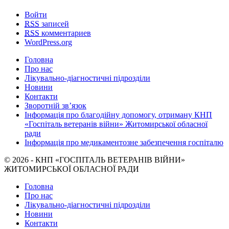
Войти
RSS
записей
RSS
комментариев
WordPress.org
Головна
Про нас
Лікувально-діагностичні підрозділи
Новини
Контакти
Зворотній зв’язок
Інформація про благодійну допомогу, отриману КНП
«Госпіталь ветеранів війни» Житомирської обласної
ради
Інформація про медикаментозне забезпечення госпіталю
© 2026 - КНП «ГОСПІТАЛЬ ВЕТЕРАНІВ ВІЙНИ»
ЖИТОМИРСЬКОЇ ОБЛАСНОЇ РАДИ
Головна
Про нас
Лікувально-діагностичні підрозділи
Новини
Контакти