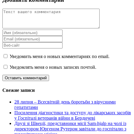
Уведомить меня о новых комментариях по email.
Уведомлять меня о новых записях почтой.
Свежие записи
28 липня – Всесвітній день боротьби з вірусними
гепатитами
Посилення діагностики та доступу до лікарських засобів
у Госпіталі ветеранів війни в Бердичеві
Друзі зі Швеції, представники місії Sam-hjalp на чолі із
директором Юргеном Рутером завітали до госпіталю з