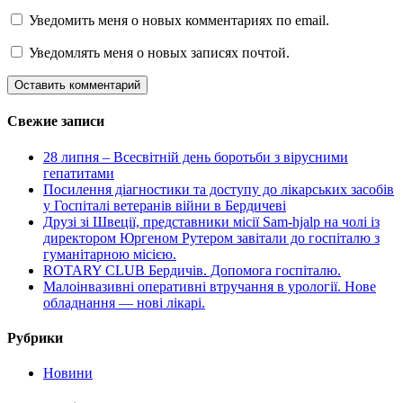
Уведомить меня о новых комментариях по email.
Уведомлять меня о новых записях почтой.
Свежие записи
28 липня – Всесвітній день боротьби з вірусними
гепатитами
Посилення діагностики та доступу до лікарських засобів
у Госпіталі ветеранів війни в Бердичеві
Друзі зі Швеції, представники місії Sam-hjalp на чолі із
директором Юргеном Рутером завітали до госпіталю з
гуманітарною місією.
ROTARY CLUB Бердичів. Допомога госпіталю.
Малоінвазивні оперативні втручання в урології. Нове
обладнання — нові лікарі.
Рубрики
Новини