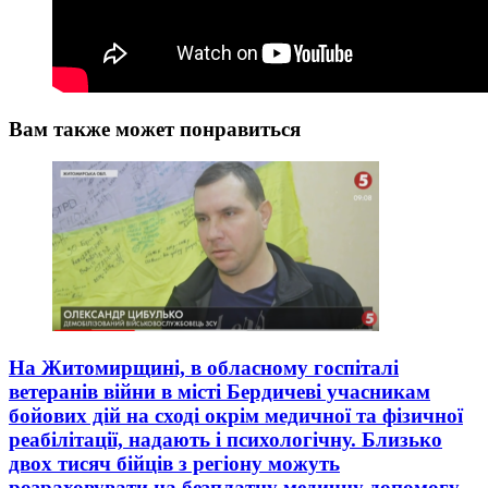
Вам также может понравиться
На Житомирщині, в обласному госпіталі
ветеранів війни в місті Бердичеві учасникам
бойових дій на сході окрім медичної та фізичної
реабілітації, надають і психологічну. Близько
двох тисяч бійців з регіону можуть
розраховувати на безплатну медичну допомогу.