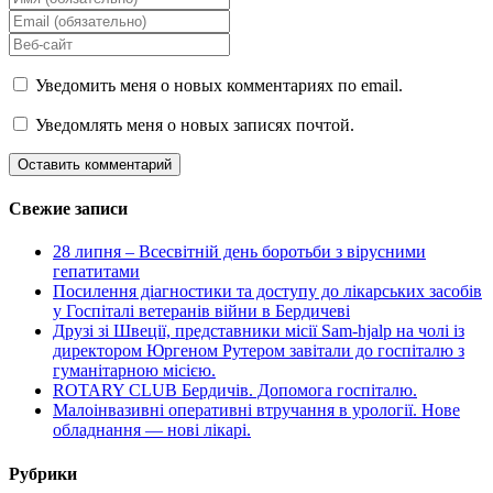
Уведомить меня о новых комментариях по email.
Уведомлять меня о новых записях почтой.
Свежие записи
28 липня – Всесвітній день боротьби з вірусними
гепатитами
Посилення діагностики та доступу до лікарських засобів
у Госпіталі ветеранів війни в Бердичеві
Друзі зі Швеції, представники місії Sam-hjalp на чолі із
директором Юргеном Рутером завітали до госпіталю з
гуманітарною місією.
ROTARY CLUB Бердичів. Допомога госпіталю.
Малоінвазивні оперативні втручання в урології. Нове
обладнання — нові лікарі.
Рубрики